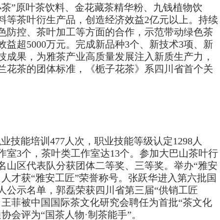
小茶”原叶茶饮料、金花藏茶精华粉、九钱植物饮
料等茶叶衍生产品，创造经济效益
2
亿元以上。持续
色防控、茶叶加工等方面的合作，示范带动绿色茶
效益超
5000
万元。完成新品种
3
个、新技术
3
项、新
技成果，为雅茶产业高质量发展注入新质生产力，
兰花茶的团体标准，《栀子花茶》系四川省首个关
职业技能培训
477
人次，职业技能等级认定
1298
人
作室
3
个，茶叶类工作室达
13
个。参加大巴山茶叶行
名山区代表队分获团体二等奖、三等奖。举办“雅安
出人才获“雅安工匠”荣誉称号。张跃华进入第六批国
人公示名单，郭磊荣获四川省第三届“供销工匠
，王菲被中国国际茶文化研究会聘任为首批“茶文化
协会评为“国茶人物·制茶能手”。