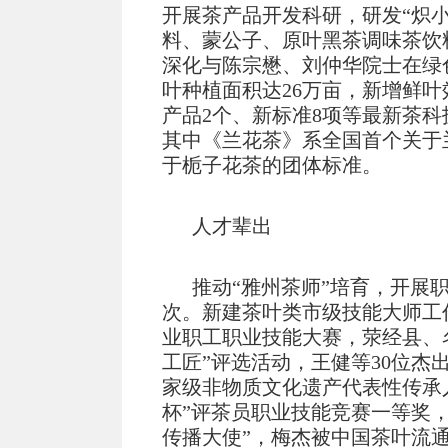
开展茶产品开发科研，研发“炽
料、蒙公子、原叶黑茶调味茶饮
深化与陈宗懋、刘仲华院士在绿
叶种植面积达
26
万亩，新增鲜叶
产品
2
个、新标准
8
项等最新茶科
其中《兰花茶》系全国首个关于
于栀子花茶的团体标准。
人才辈出
推动
“雅州茶师”培育，开展
次。新建茶叶类市级技能大师工
业职工职业技能大赛，荥经县、
工匠”评选活动，王健等
30
位杰
家级非物质文化遗产代表性传承
杯”评茶员职业技能竞赛一等奖
传播大使”，梅杰被中国茶叶流通