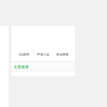
QQ咨询
申请入会
来会路线
文章推荐