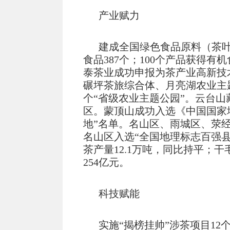
产业赋力
建成全国绿色食品原料（茶
食品
387
个；
100
个产品获得有机
泰茶业成功申报为茶产业高新技
碾坪茶旅综合体、月亮湖农业主
个“省级农业主题公园”。云台
区。蒙顶山成功入选《中国国家
地”名单。名山区、雨城区、荥经
名山区入选“全国地理标志百强
茶产量
12.1
万吨，同比持平；干
254
亿元。
科技赋能
实施
“揭榜挂帅”涉茶项目
12